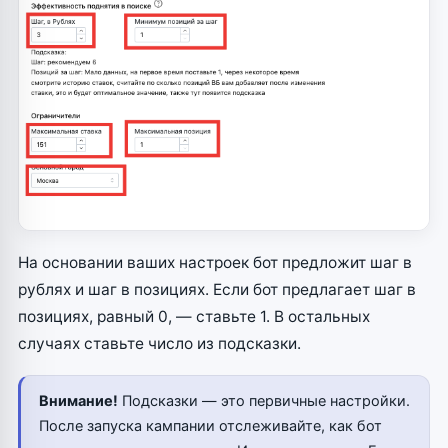
На основании ваших настроек бот предложит шаг в
рублях и шаг в позициях. Если бот предлагает шаг в
позициях, равный 0, — ставьте 1. В остальных
случаях ставьте число из подсказки.
Внимание!
Подсказки — это первичные настройки.
После запуска кампании отслеживайте, как бот