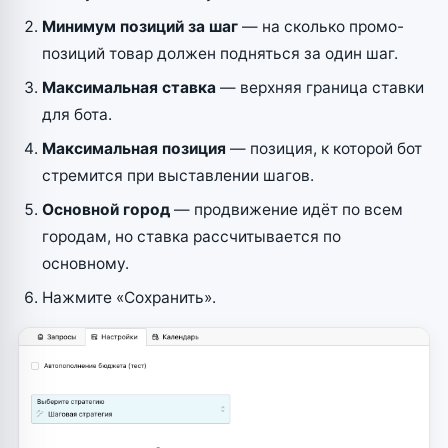
Минимум позиций за шаг
— на сколько промо-
позиций товар должен подняться за один шаг.
Максимальная ставка
— верхняя граница ставки
для бота.
Максимальная позиция
— позиция, к которой бот
стремится при выставлении шагов.
Основной город
— продвижение идёт по всем
городам, но ставка рассчитывается по
основному.
Нажмите «Сохранить».