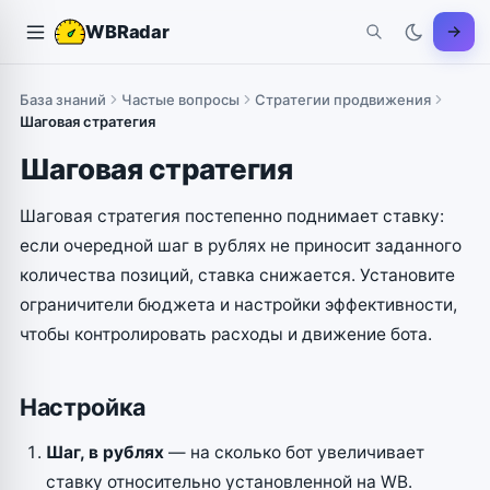
WBRadar
База знаний
Частые вопросы
Стратегии продвижения
Шаговая стратегия
Шаговая стратегия
Шаговая стратегия постепенно поднимает ставку:
если очередной шаг в рублях не приносит заданного
количества позиций, ставка снижается. Установите
ограничители бюджета и настройки эффективности,
чтобы контролировать расходы и движение бота.
Настройка
Шаг, в рублях
— на сколько бот увеличивает
ставку относительно установленной на WB.