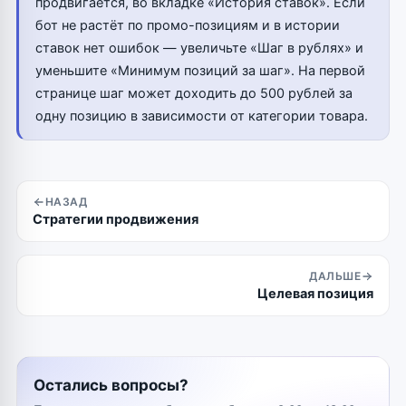
продвигается, во вкладке «История ставок». Если
бот не растёт по промо-позициям и в истории
ставок нет ошибок — увеличьте «Шаг в рублях» и
уменьшите «Минимум позиций за шаг». На первой
странице шаг может доходить до 500 рублей за
одну позицию в зависимости от категории товара.
НАЗАД
Стратегии продвижения
ДАЛЬШЕ
Целевая позиция
Остались вопросы?